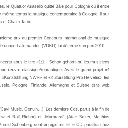
, le Quatuor Asasello quitte Bâle pour Cologne où il entre
en même temps la musique contemporaine à Cologne. Il suit
ns et Chaim Taub.
uxième prix du premier Concours International de musique
e concert allemandes (VDKD) lui décerne son prix 2010.
certs sous le titre «1:1 – Schon gehört» où les musiciens
une œuvre classique/romantique. Avec le grand projet «4
«Kunststiftung NWR» et «Kulturstiftung Pro Helvetia», les
ssie, Pologne, Finlande, Allemagne et Suisse (site web
(Cavi Music, Genuin…). Les derniers Cds, parus à la fin de
row et Rolf Riehm) et „Marmarai“ (Atac Sezer, Matthias
rnold Schönberg sont enregistrés et le CD paraîtra chez