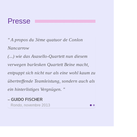
Presse
A propos du 3ème quatuor de Conlon
A propos d’Ernest Bloch
Nancarrow
Auparavant, le Quatuor Asasello avait
(...) wie das Asasello-Quartett nun diesem
démontré dans 3 Paysages pour quatuor à
verwegen burlesken Quartett Beine macht,
cordes du même compositeur sa musicalité et
entpuppt sich nicht nur als eine wohl kaum zu
son art du coloris.
übertreffende Teamleistung, sondern auch als
JACQUES WEIL
L’Alsace – Juillet 2013
ein hinterlistiges Vergnügen.
GUIDO FISCHER
Rondo, novembre 2013