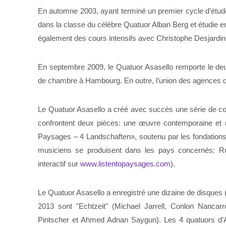
En automne 2003, ayant terminé un premier cycle d’études
dans la classe du célèbre Quatuor Alban Berg et étudie 
également des cours intensifs avec Christophe Desjardi
En septembre 2009, le Quatuor Asasello remporte le de
de chambre à Hambourg. En outre, l’union des agences d
Le Quatuor Asasello a créé avec succès une série de con
confrontent deux pièces: une œuvre contemporaine et 
Paysages – 4 Landschaften», soutenu par les fondations 
musiciens se produisent dans les pays concernés: Ru
interactif sur
www.listentopaysages.com
).
Le Quatuor Asasello a enregistré une dizaine de disques 
2013 sont "Echtzeit" (Michael Jarrell, Conlon Nancar
Pintscher et Ahmed Adnan Saygun). Les 4 quatuors d’A