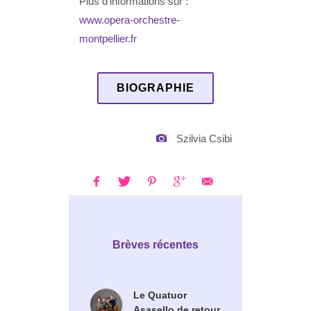
Plus d'informations sur :
www.opera-orchestre-
montpellier.fr
BIOGRAPHIE
Szilvia Csibi
Brèves récentes
Le Quatuor
Asasello de retour