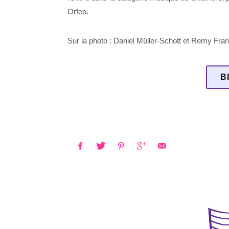
Orfeo.
Sur la photo : Daniel Müller-Schott et Remy Fra
B