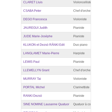
CLARET Lluis
Violoncelliste
France
CSABA Peter
Chef d'orchestre
France e
DEGO Francesca
Violoniste
France
JAUREGUI Judith
Pianiste
France,
JUDE Marie-Josèphe
Pianiste
Monde
KLUKON et Dezsö RÁNKI Edit
Duo piano
France
LANGLAMET Marie-Pierre
Harpiste
Monde
LEWIS Paul
Pianiste
France
LLEWELLYN Grant
Chef d'orchestre
France
MURRAY Tai
Violoniste
France
PORTAL Michel
Clarinettiste
Monde
RANKI Dezsö
Pianiste
France
SINE NOMINE Lausanne Quatuor
Quatuor à cordes
Monde