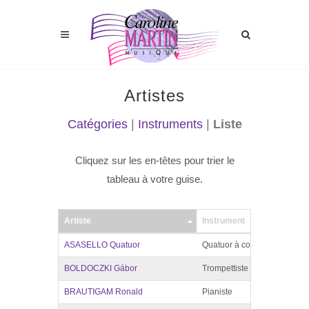
Artistes
Catégories
|
Instruments
|
Liste
Cliquez sur les en-têtes pour trier le
tableau à votre guise.
Artiste
Instrument
Représe
ASASELLO Quatuor
Quatuor à cordes
France
BOLDOCZKI Gábor
Trompettiste
France
BRAUTIGAM Ronald
Pianiste
France