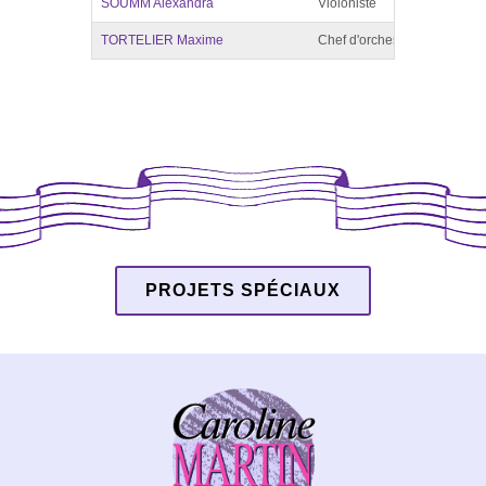
SOUMM Alexandra
Violoniste
France
TORTELIER Maxime
Chef d'orchestre
France,
PROJETS SPÉCIAUX